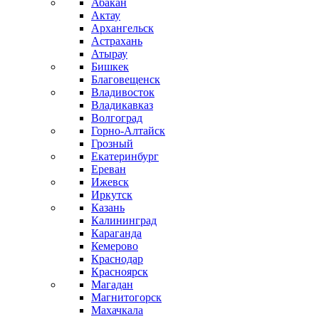
Абакан
Актау
Архангельск
Астрахань
Атырау
Бишкек
Благовещенск
Владивосток
Владикавказ
Волгоград
Горно-Алтайск
Грозный
Екатеринбург
Ереван
Ижевск
Иркутск
Казань
Калининград
Караганда
Кемерово
Краснодар
Красноярск
Магадан
Магнитогорск
Махачкала