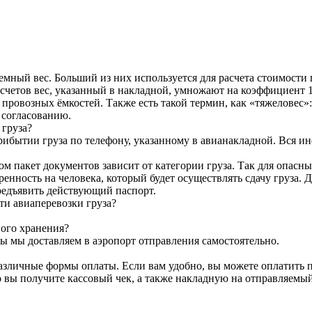
мный вес. Больший из них используется для расчета стоимости г
асчетов вес, указанный в накладной, умножают на коэффициент
ровозных ёмкостей. Также есть такой термин, как «тяжеловес»: в
 согласованию.
груза?
рибытии груза по телефону, указанному в авианакладной. Вся и
ом пакет документов зависит от категории груза. Так для опасн
ренность на человека, который будет осуществлять сдачу груза. 
предъявить действующий паспорт.
ти авиаперевозки груза?
ного хранения?
зы мы доставляем в аэропорт отправления самостоятельно.
азличные формы оплаты. Если вам удобно, вы можете оплатить 
 вы получите кассовый чек, а также накладную на отправляемый