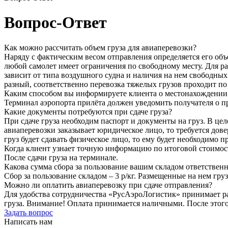
Вопрос-Ответ
Как можно рассчитать объем груза для авиаперевозки?
Наряду с фактическим весом отправления определяется его объе
любой самолет имеет ограничения по свободному месту. Для р
зависит от типа воздушного судна и наличия на нем свободных п
разный, соответственно перевозка тяжелых грузов проходит по
Каким способом вы информируете клиента о местонахождении 
Терминал аэропорта прилёта должен уведомить получателя о п
Какие документы потребуются при сдаче груза?
При сдаче груза необходим паспорт и документы на груз. В цел
авиаперевозки заказывает юридическое лицо, то требуется дове
груз будет сдавать физическое лицо, то ему будет необходимо 
Когда клиент узнает точную информацию по итоговой стоимос
После сдачи груза на терминале.
Какова сумма сбора за пользование вашим складом ответствен
Сбор за пользование складом – 3 р/кг. Размещенные на нем гру
Можно ли оплатить авиаперевозку при сдаче отправления?
Для удобства сотрудничества «РусАэроЛогистик» принимает р
груза. Внимание! Оплата принимается наличными. После этого
Задать вопрос
Написать нам