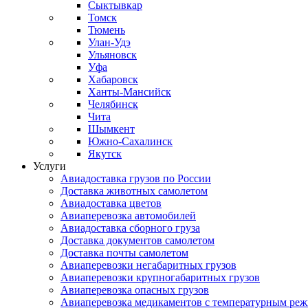
Сыктывкар
Томск
Тюмень
Улан-Удэ
Ульяновск
Уфа
Хабаровск
Ханты-Мансийск
Челябинск
Чита
Шымкент
Южно-Сахалинск
Якутск
Услуги
Авиадоставка грузов по России
Доставка животных самолетом
Авиадоставка цветов
Авиаперевозка автомобилей
Авиадоставка сборного груза
Доставка документов самолетом
Доставка почты самолетом
Авиаперевозки негабаритных грузов
Авиаперевозки крупногабаритных грузов
Авиаперевозка опасных грузов
Авиаперевозка медикаментов с температурным ре