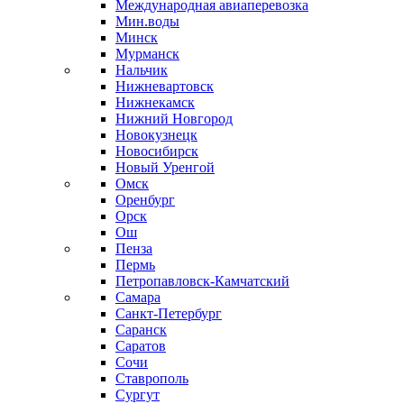
Международная авиаперевозка
Мин.воды
Минск
Мурманск
Нальчик
Нижневартовск
Нижнекамск
Нижний Новгород
Новокузнецк
Новосибирск
Новый Уренгой
Омск
Оренбург
Орск
Ош
Пенза
Пермь
Петропавловск-Камчатский
Самара
Санкт-Петербург
Саранск
Саратов
Сочи
Ставрополь
Сургут